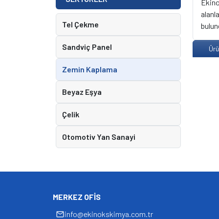
Ekino
alanl
Tel Çekme
bulun
Sandviç Panel
Ürü
Zemin Kaplama
Beyaz Eşya
Çelik
Otomotiv Yan Sanayi
MERKEZ OFIS
info@ekinokskimya.com.tr